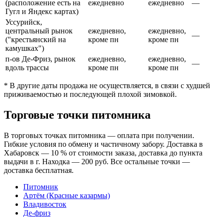
(расположение есть на
ежедневно
ежедневно
—
Гугл и Яндекс картах)
Уссурийск,
центральный рынок
ежедневно,
ежедневно,
—
("крестьянский на
кроме пн
кроме пн
камушках")
п-ов Де-Фриз, рынок
ежедневно,
ежедневно,
—
вдоль трассы
кроме пн
кроме пн
* В другие даты продажа не осуществляется, в связи с худшей
приживаемостью и последующей плохой зимовкой.
Торговые точки питомника
В торговых точках питомника — оплата при получении.
Гибкие условия по обмену и частичному забору. Доставка в
Хабаровск — 10 % от стоимости заказа, доставка до пункта
выдачи в г. Находка — 200 руб. Все остальные точки —
доставка бесплатная.
Питомник
Артём (Красные казармы)
Владивосток
Де-фриз