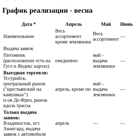
График реализации - весна
Дата *
Апрель
Май
Июнь
Весь
Весь
Наименование
ассортимент
—
ассортимент
кроме земляники
Выдача заявок
Питомник
май -
(расположение есть на
ежедневно
выдача
—
Гугл и Яндекс картах)
земляники
Выездная торговля:
Уссурийск,
центральный рынок
май -
("крестьянский на
апрель, кроме пн
выдача
—
камушках")
земляники
п-ов Де-Фриз, рынок
вдоль трассы
Только выдача
заявок:
Владивосток, ост.
апрель
—
—
Авангард, выдача
заявок с автомобиля