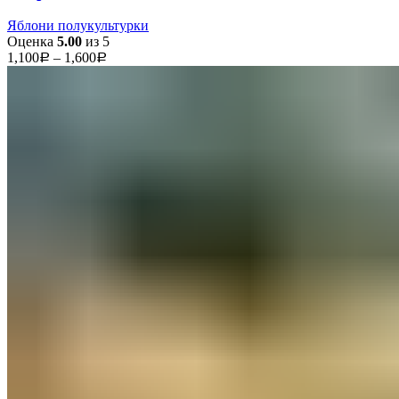
Яблони полукультурки
Оценка
5.00
из 5
1,100
–
1,600
Р
Р