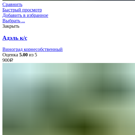
Сравнить
Быстрый просмотр
Добавить в избранное
Выбрать ...
Закрыть
Адэль к/с
Виноград корнесобственный
Оценка
5.00
из 5
900
Р