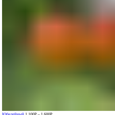
Юбилейный
1,100
Р
–
1,600
Р