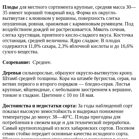
Плоды
для местного сортимента крупные, средняя масса 30—
35 имеют хороший товарный вид. Форма их округло-
вытянутая с клювиком у вершины, поверхность слегка
опушенная, ровная, оранжевая с карминовым румянцем. Под
воздействием дождей не растрескивается. Мякоть сочная,
слегка хрустящая, приятного кисло-сладкого вкуса. Косточка
отстающая, средней величины. Ядро сладкое. В плодах
содержится 11,8% сахара, 2,3% яблочной кислоты и до 16,6%
сухого вещества.
Созревание:
Среднее.
Деревья
сильнорослые, образуют округло-вытянутую крону.
Штамб средней толщины. Кора на штамбе бугристая, серая, на
ветвях первого и второго порядков — бледно-серая. Листья
крупные, яйцевидные, с небольшим заострением к вершине,
тонкие и гладкие. Цветение с 10 по 18 мая.
Достоинства и недостатки сорта:
За годы наблюдений сорт
показал высокую зимостойкость и выдержал понижение
температуры до минус 38—40°С. Плоды пригодны для
потребления в свежем виде и для технической переработки.
Самый крупноплодный из всех хабаровских сортов. Посевом
семян стойко передает основные качества исходного сорта.