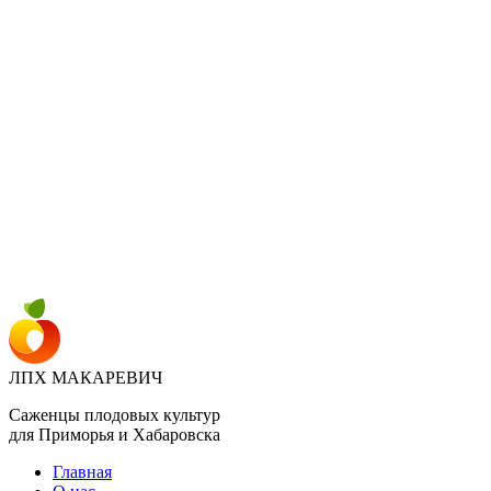
ПЛОДОВЫЙ ПИТОМНИК "ЛПХ МАКАРЕВИЧ" г.
УССУРИЙСК
+7 914 711 39-03
ДОСТАВКА И ОПЛАТА
ВОПРОСЫ И ОТВЕТЫ
КОНТАКТЫ
ДОСТАВКА И ОПЛАТА
КОНТАКТЫ
ЛПХ МАКАРЕВИЧ
Саженцы плодовых культур
для Приморья и Хабаровска
Главная