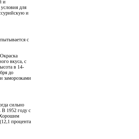
й и
 условия для
ссурийскую и
спытывается с
 Окраска
ого вкуса, с
ысота в 14-
ября до
ки заморозками
огда сильно
 В 1952 году с
. Хорошим
(12,1 процента