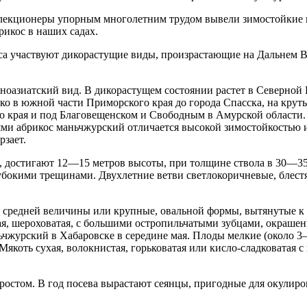
селекционеры упорным многолетним трудом вывели зимостойкие
рикос в наших садах.
са участвуют дикорастущие виды, произрастающие на Дальнем В
чноазиатский вид. В дикорастущем состоянии растет в Северной 
ко в южной части Приморского края до города Спасска, на кру
го края и под Благовещенском и Свободным в Амурской области.
иями абрикос маньчжурский отличается высокой зимостойкостью 
рзает.
), достигают 12—15 метров высоты, при толщине ствола в 30—35
лубокими трещинами. Двухлетние ветви светлокоричневые, блест
.
 средней величины или крупные, овальной формы, вытянутые к 
ая, шероховатая, с большими остропильчатыми зубцами, окраше
ьчжурский в Хабаровске в середине мая. Плоды мелкие (около 3
коть сухая, волокнистая, горьковатая или кисло-сладковатая с
остом. В год посева вырастают сеянцы, пригодные для окулиро