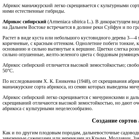
Абрикос маньчжурский легко скрещивается с культурными сорт
ними естественные гибриды.
Абрикос сибирский
(Armeniaca sibirica L.). В дикорастущем ви
на Дальнем Востоке встречается в долине реки Суйфун и по гр
Растет в виде куста или небольшого кустовидного дерева 3—4
коричневые, с красным оттенком. Однолетние побеги тонкие, 
основанию и сильно вытянутые к вершине. Цветки слегка розо
сильно опушенные, желто-зеленого цвета с бордовым румянцем.
Абрикос сибирский отличается высокой зимостойкостью; своб
50°С.
По исследованиям X. К. Еникеева (1948), от скрещивания абр
маньчжурские сорта абрикоса, из семян которых выведены мич
Абрикос сибирский легко скрещивается с мичуринскими и даль
скрещиваний отличаются высокой зимостойкостью, но дают оч
абрикоса с культурными нецелесообразно.
Создание сортов
Как и по другим плодовым породам, дальневосточные садоводы
завезенные саженцами или черенками из Крыма, Молдавии, Зака