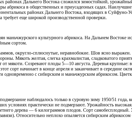
ых районах Дальнего Востока сложился зимостойкий, урожайны
туры абрикоса в общественных и приусадеоных садах. Наилучшие
инентальных районах Дальнего Востока, входящих в Суйфуно-У
а требует еще широкой производственной проверки.
ян маньчжурского культурного абрикоса. На Дальнем Востоке и
айным сортом.
граммов, округло-сплюснутые, неравнобокие. Шов ясно выражен.
роны. Мякоть желтая, слегка крахмалистая, сладковатого приятн
ет от мякоти. Созревают плоды 5—10 августа. Деревья крупные: в
этот сорт начинает в конце апреля и заканчивает в середине окт
чти одновременно с сибирским и маньчжурским абрикосом. Цвет
 подмерзание наблюдалось только в суровую зиму 1950/51 года, к
ших условиях практически не подмерзают. Урожайность высокая.
5-летнего дерева — 6 килограммов плодов. Сорт самобесплодный
завязи). Относительно неплохо опыляется сибирским абрикосом 