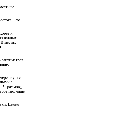
 местные
остоке. Это
Корее и
тых южных
 В местах
и
 сантиметров.
ящие.
черешку и с
нными в
—5 граммов),
 горечью, чаще
вки. Ценен