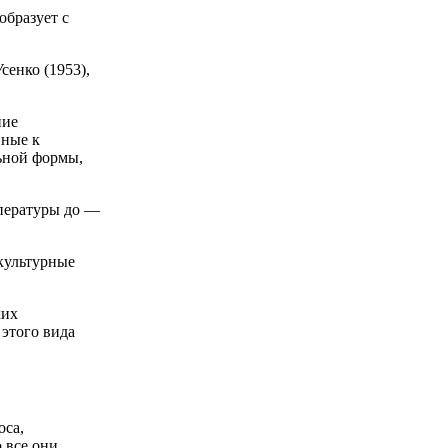
образует с
сенко (1953),
ние
нные к
льной формы,
мпературы до —
культурные
ких
этого вида
оса,
 все они