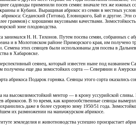
днее садоводы применили посев семян: вначале тех же южных сор
краины и Кубани. Выращивая абрикос из семян в местных услов
абрикоса: Седанский (Титова), Еловицкого, Бай и другие. Эти с
олее граммов) с хорошими вкусовыми качествами. Зимостойкость
орской зоне плодоводства.
 занимался Н. Н. Тихонов. Путем посева семян, собранных с аб
еана и в Молотовском районе Приморского края, им получено т
. Семена этих сеянцев были использованы для посева в Дальне
ства в Хабаровске.
перспективный сеянец, который известен ныне под названием 
ором получены еще два зимоcтойких сорта — Северянин и Амурск
рта абрикоса Подарок горняка. Сеянцы этого сорта оказались с
та на высокозимостойкий ментор — в крону уссурийской сливы.
в абрикосов. В то время, как корнеообственные сеянцы вымерзл
охранились даже в более суровую зиму 1950/51 года. Зимостойко
ейшем их размножении на маньчжурском абрикосе.
титуте земледелия и животноводства успешно произрастает абр