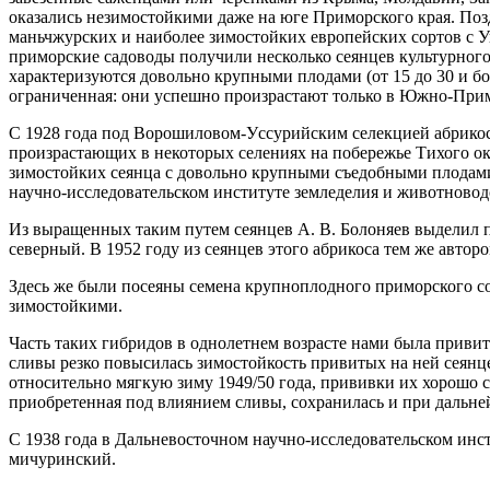
оказались незимостойкими даже на юге Приморского края. Поз
маньчжурских и наиболее зимостойких европейских сортов с У
приморские садоводы получили несколько сеянцев культурного 
характеризуются довольно крупными плодами (от 15 до 30 и б
ограниченная: они успешно произрастают только в Южно-Прим
С 1928 года под Ворошиловом-Уcсурийским селекцией абрикоса
произрастающих в некоторых селениях на побережье Тихого ок
зимостойких сеянца с довольно крупными съедобными плодами
научно-исследовательском институте земледелия и животновод
Из выращенных таким путем сеянцев А. В. Болоняев выделил 
северный. В 1952 году из сеянцев этого абрикоса тем же авт
Здесь же были посеяны семена крупноплодного приморского со
зимостойкими.
Часть таких гибридов в однолетнем возрасте нами была приви
сливы резко повысилась зимостойкость привитых на ней сеянце
относительно мягкую зиму 1949/50 года, прививки их хорошо с
приобретенная под влиянием сливы, сохранилась и при дальн
С 1938 года в Дальневосточном научно-исследовательском инс
мичуринский.