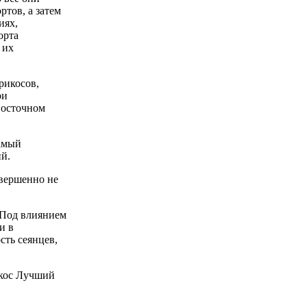
тов, а затем
иях,
орта
 их
рикосов,
ри
восточном
Самый
ий.
овершенно не
 Под влиянием
и в
сть сеянцев,
икос Лучший