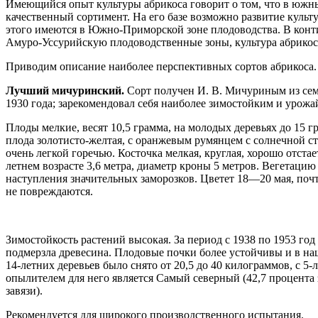
Имеющийся опыт культуры абрикоса говорит о том, что в южн
качественный сортимент. На его базе возможно развитие куль
этого имеются в Южно-Приморской зоне плодоводства. В конт
Амуро-Уссурийскую плодоводственные зоны, культура абрикос
Приводим описание наиболее перспективных сортов абрикоса.
Лучший мичуринский.
Сорт получен И. В. Мичуриным из сем
1930 года; зарекомендовал себя наиболее зимостойким и урож
Плоды мелкие, весят 10,5 грамма, на молодых деревьях до 15 
плода золотисто-желтая, с оранжевым румянцем с солнечной сто
очень легкой горечью. Косточка мелкая, круглая, хорошо отста
летнем возрасте 3,6 метра, диаметр кроны 5 метров. Вегетацию 
наступления значительных заморозков. Цветет 18—20 мая, по
не повреждаются.
Зимостойкость растений высокая. За период с 1938 по 1953 год
подмерзла древесина. Плодовые почки более устойчивы и в на
14-летних деревьев было снято от 20,5 до 40 килограммов, с 
опылителем для него является Самый северный (42,7 процента 
завязи).
Рекомендуется для широкого производственного испытания.