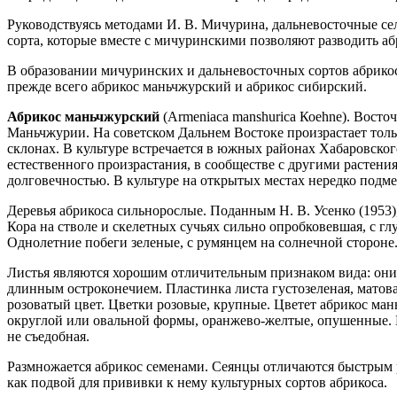
Руководствуясь методами И. В. Мичурина, дальневосточные 
сорта, которые вместе с мичуринскими позволяют разводить аб
В образовании мичуринских и дальневосточных сортов абрико
прежде всего абрикос маньчжурский и абрикос сибирский.
Абрикос маньчжурский
(Armeniaca manshurica Коehne). Восто
Маньчжурии. На советском Дальнем Востоке произрастает толь
склонах. В культуре встречается в южных районах Хабаровско
естественного произрастания, в сообществе с другими растен
долговечностью. В культуре на открытых местах нередко подме
Деревья абрикоса сильнорослые. Поданным Н. В. Усенко (1953
Кора на стволе и скелетных сучьях сильно опробковевшая, с г
Однолетние побеги зеленые, с румянцем на солнечной стороне
Листья являются хорошим отличительным признаком вида: они
длинным остроконечием. Пластинка листа густозеленая, матов
розоватый цвет. Цветки розовые, крупные. Цветет абрикос ман
округлой или овальной формы, оранжево-желтые, опушенные. Мя
не съедобная.
Размножается абрикос семенами. Сеянцы отличаются быстрым р
как подвой для прививки к нему культурных сортов абрикоса.