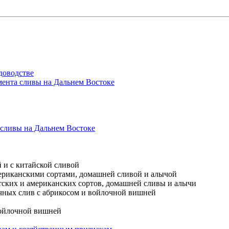
доводстве
имента сливы на Дальнем Востоке
 сливы на Дальнем Востоке
 и с китайской сливой
мериканскими сортами, домашней сливой и алычой
тских и американских сортов, домашней сливы и алычи
чных слив с абрикосом и войлочной вишней
войлочной вишней