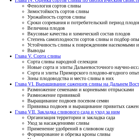
Глава IV. Оценка сортов сливы по биологическим свойс
Фенология сортов сливы
Зимостойкость сортов сливы
Урожайность сортов сливы
Сроки созревания и потребительский период плодо
Величина плодов
Вкусовые качества и химический состав плодов
Степень самоплодности сортов сливы и подбор оп
Устойчивость сливы к повреждениям насекомыми и
Выводы
Глава V. Сорта сливы
Сорта сливы народной селекции
Новые сорта и элиты Дальневосточного научно-иссл
Сорта и элиты Приморского плодово-ягодного опы
Зоны плодоводства и место сливы в них
Глава VI. Выращивание саженцев сливы на Дальнем Вос
Размножение семенами и корневыми отпрысками
Размножение прививкой
Выращивание подвоев посевом семян
Прививка подвоев и выращивание привитых сажен
Глава VII. Закладка сливового сада и уход за ним
Организация территории и закладка сада
Уход за насаждениями сливы
Применение удобрений в сливовом саду
Формирование и обрезка кроны сливы