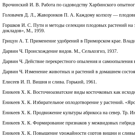
Врочинский И. В. Работа по садоводству Харбинского опытног
Головачев Д. Л., Жаворонков П. А. Каждому колхозу — плодовы
Горшков И. С. Пути и методы селекции плодовых растений на 
докладов», М., 1959.
Грицун А. Т. Применение удобрений в Приморском крае. Влади
Дарвин Ч. Происхождение видов. М., Сельхозгиз, 1937.
Дарвин Ч. Действие перекрестного опыления и самоопыления в 
Дарвин Ч. Изменение животных и растений в домашнем состоян
Елисеев И. П. Вишня и слива. Горький, 1961.
Еникеев X. К. Восточноазиатские виды косточковых как исходн
Еникеев X. К. Избирательное оплодотворение у растений. «Яро
Еникеев X. К. Продвижение культуры абрикоса на север. Тр. Ин
Еникеев X. К. Формирование признаков у межвидовых гибридо
Еникеев X. К. Повышение урожайности сортов вишни и сливы 