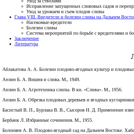
Уход за стволами
Исправление запущенных сливовых садов и перепр
Уход за урожаем и съем плодов сливы
Глава VIII. Вредители и болезни сливы на Дальнем Восто
Насекомые-вредители
Болезни сливы
Система мероприятий по борьбе с вредителями и бо
Заключение
Литература
Аблакатова А. А. Болезни плодово-ягодных культур и плодовых
Анзин Б. А. Вишня и слива. М., 1949.
Анзин Б. А. Агротехника слипы. В кн. «Слива». М., 1956.
Анзин Б. А. Обрезка плодовых деревьев и ягодных кустарнико
Басистый В. П., Бурлака В. В., Сысоров Н. Д. Применение из
Бербанк Л. Избранные сочинения. М., 1955.
Болоняев А. В. Плодово-ягодный сад на Дальнем Востоке. Хаба