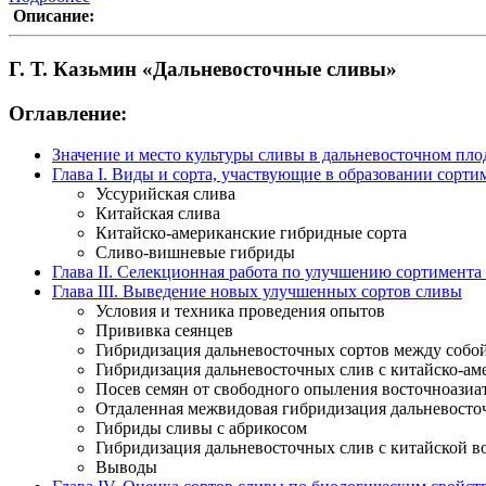
Описание:
Г. Т. Казьмин «Дальневосточные сливы»
Оглавление:
Значение и место культуры сливы в дальневосточном пло
Глава I. Виды и сорта, участвующие в образовании сорт
Уссурийская слива
Китайская слива
Китайско-американские гибридные сорта
Сливо-вишневые гибриды
Глава II. Селекционная работа по улучшению сортимента
Главa III. Выведение новых улучшенных сортов сливы
Условия и техника проведения опытов
Прививка сеянцев
Гибридизация дальневосточных сортов между собой
Гибридизация дальневосточных слив с китайско-а
Посев семян от свободного опыления восточноазиа
Отдаленная межвидовая гибридизация дальневосто
Гибриды сливы с абрикосом
Гибридизация дальневосточных слив с китайской 
Выводы