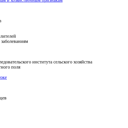
твам и хозяйственным признакам
в
ылителей
 заболеваниям
едовательского института сельского хозяйства
тного поля
токе
цев