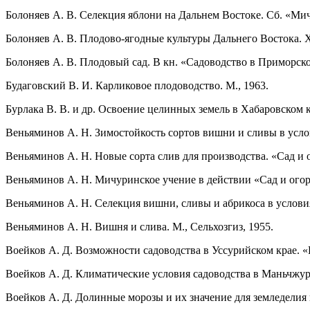
Болоняев А. В. Селекция яблони на Дальнем Востоке. Сб. «Мич
Болоняев А. В. Плодово-ягодные культуры Дальнего Востока. Х
Болоняев А. В. Плодовый сад. В кн. «Садоводство в Приморско
Будаговский В. И. Карликовое плодоводство. М., 1963.
Бурлака В. В. и др. Освоение целинных земель в Хабаровском к
Веньяминов А. Н. Зимостойкость сортов вишни и сливы в усло
Веньяминов А. Н. Новые сорта слив для производства. «Сад и о
Веньяминов А. Н. Мичуринское учение в действии «Сад и огоро
Веньяминов А. Н. Селекция вишни, сливы и абрикоса в услови
Веньяминов А. Н. Вишня и слива. М., Сельхозгиз, 1955.
Воейков А. Д. Возможности садоводства в Уссурийском крае. 
Воейков А. Д. Климатические условия садоводства в Маньчжур
Воейков А. Д. Долинные морозы и их значение для земледелия 