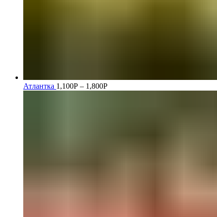
Атлантка
1,100
Р
–
1,800
Р