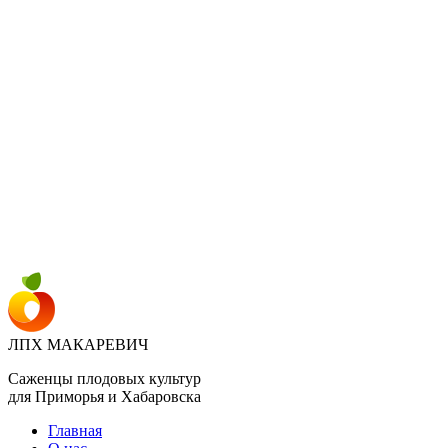
ПЛОДОВЫЙ ПИТОМНИК "ЛПХ МАКАРЕВИЧ" г.
УССУРИЙСК
+7 914 711 39-03
ДОСТАВКА И ОПЛАТА
ВОПРОСЫ И ОТВЕТЫ
КОНТАКТЫ
ДОСТАВКА И ОПЛАТА
КОНТАКТЫ
ЛПХ МАКАРЕВИЧ
Саженцы плодовых культур
для Приморья и Хабаровска
Главная