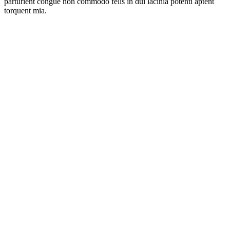
parturient congue non commodo felis in dui lacinia potenti aptent
torquent mia.