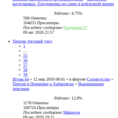
косточковых. Плодожорка на сливе и войлочной вишне
Рейтинг: 4.75%
598
Ответы
104033
Просмотры
Последнее сообщение
Владимир-27
09 авг 2026 21:57
Персик текущий уход
1
…
55
56
57
58
59
Игорь 64
» 12 мар 2016 00:41 » в форуме
Садоводство
»
Персик в Приморье и Хабаровске
»
Выращивание
персиков
Рейтинг: 12.9%
1178
Ответы
190724
Просмотры
Последнее сообщение
Makarova
09 авг 2026 19:21