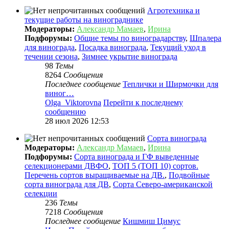
Агротехника и
текущие работы на винограднике
Модераторы:
Александр Мамаев
,
Ирина
Подфорумы:
Общие темы по виноградарству
,
Шпалера
для винограда
,
Посадка винограда
,
Текущий уход в
течении сезона
,
Зимнее укрытие винограда
98
Темы
8264
Сообщения
Последнее сообщение
Теплички и Ширмочки для
виног…
Olga_Viktorovna
Перейти к последнему
сообщению
28 июл 2026 12:53
Сорта винограда
Модераторы:
Александр Мамаев
,
Ирина
Подфорумы:
Сорта винограда и ГФ выведенные
селекционерами ДВФО
,
ТОП 5 (ТОП 10) сортов.
Перечень сортов выращиваемые на ДВ.
,
Подвойные
сорта винограда для ДВ
,
Сорта Северо-американской
селекции
236
Темы
7218
Сообщения
Последнее сообщение
Кишмиш Цимус