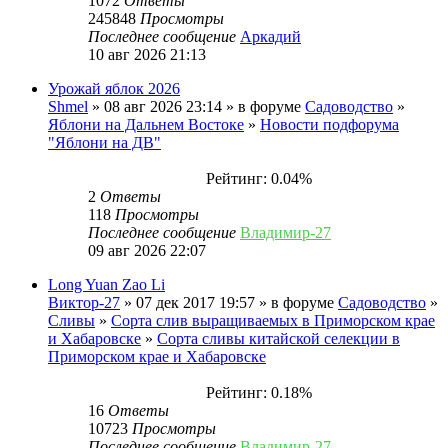
1072
Ответы
245848
Просмотры
Последнее сообщение
Аркадий
10 авг 2026 21:13
Урожай яблок 2026
Shmel
» 08 авг 2026 23:14 » в форуме
Садоводство
»
Яблони на Дальнем Востоке
»
Новости подфорума
"Яблони на ДВ"
Рейтинг: 0.04%
2
Ответы
118
Просмотры
Последнее сообщение
Владимир-27
09 авг 2026 22:07
Long Yuan Zao Li
Виктор-27
» 07 дек 2017 19:57 » в форуме
Садоводство
»
Сливы
»
Сорта слив выращиваемых в Приморском крае
и Хабаровске
»
Сорта сливы китайской селекции в
Приморском крае и Хабаровске
Рейтинг: 0.18%
16
Ответы
10723
Просмотры
Последнее сообщение
Владимир-27