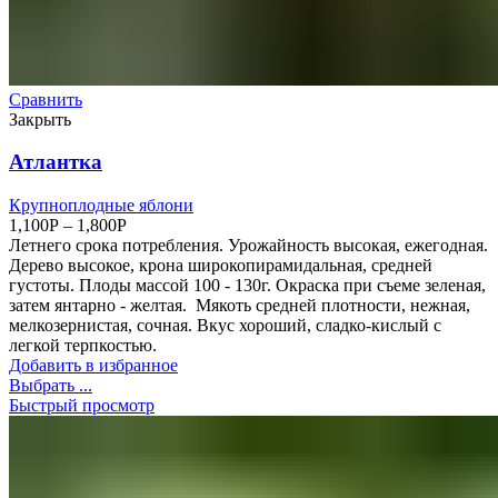
Сравнить
Закрыть
Атлантка
Крупноплодные яблони
1,100
Р
–
1,800
Р
Летнего срока потребления. Урожайность высокая, ежегодная.
Дерево высокое, крона широкопирамидальная, средней
густоты. Плоды массой 100 - 130г. Окраска при съеме зеленая,
затем янтарно - желтая. Мякоть средней плотности, нежная,
мелкозернистая, сочная. Вкус хороший, сладко-кислый с
легкой терпкостью.
Добавить в избранное
Выбрать ...
Быстрый просмотр