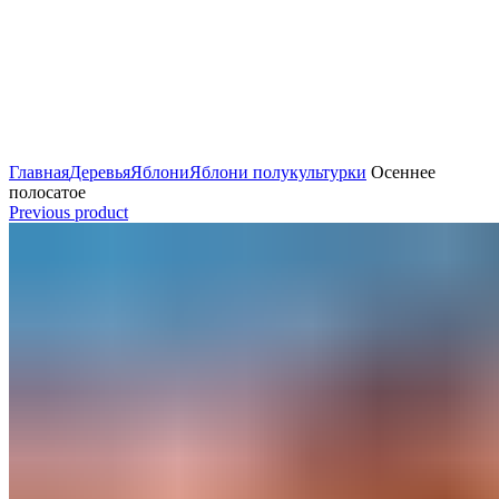
Главная
Деревья
Яблони
Яблони полукультурки
Осеннее
полосатое
Previous product