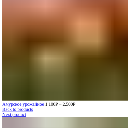
Амурское урожайное
1,100
Р
–
2,500
Р
Back to products
Next product