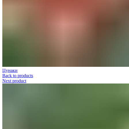
Цунаки
Back to products
Next product