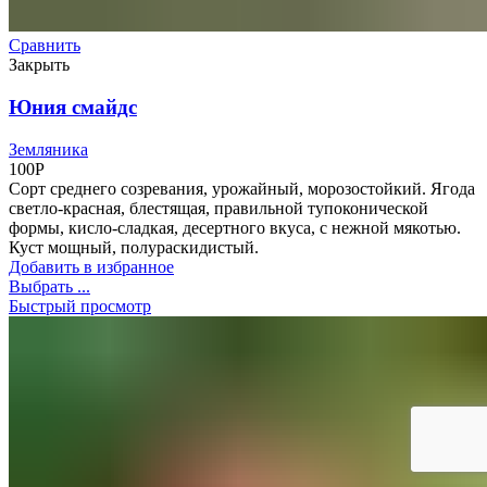
Сравнить
Закрыть
Юния смайдс
Земляника
100
Р
Сорт среднего созревания, урожайный, морозостойкий. Ягода
светло-красная, блестящая, правильной тупоконической
формы, кисло-сладкая, десертного вкуса, с нежной мякотью.
Куст мощный, полураскидистый.
Добавить в избранное
Выбрать ...
Быстрый просмотр