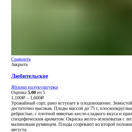
Сравнить
Закрыть
Любительское
Яблони полукультурки
Оценка
5.00
из 5
1,100
–
1,600
Р
Р
Урожайный сорт, рано вступает в плодоношение. Зимостой
достаточно высокая. Плоды массой до 75 г, плоскоокруглые
ребристые, с плотной мякотью кисло-сладкого вкуса и пр
специфическим ароматом. Окраска желто-зеленоватая с ле
малиновым румянцем. Плоды созревают во второй полови
августа.