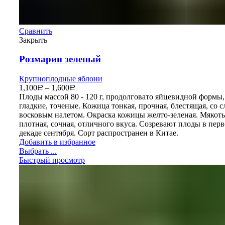
Сравнить
Закрыть
Розмарин зеленый
Крупноплодные яблони
1,100
–
1,600
Р
Р
Плоды массой 80 - 120 г, продолговато яйцевидной формы,
гладкие, точеные. Кожица тонкая, прочная, блестящая, со 
восковым налетом. Окраска кожицы желто-зеленая. Мякоть
плотная, сочная, отличного вкуса. Созревают плоды в пер
декаде сентября. Сорт распространен в Китае.
Добавить в избранное
Выбрать ...
Быстрый просмотр