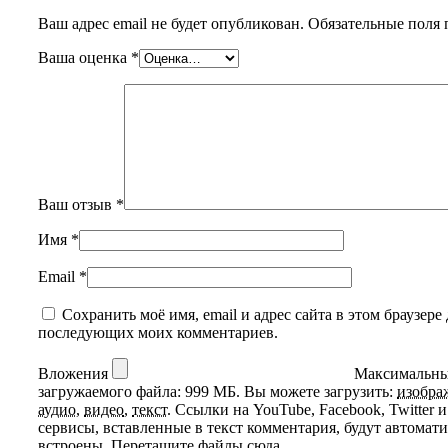
Ваш адрес email не будет опубликован.
Обязательные поля
Ваша оценка
*
Ваш отзыв
*
Имя
*
Email
*
Сохранить моё имя, email и адрес сайта в этом браузере 
последующих моих комментариев.
Вложения
Максимальны
загружаемого файла: 999 МБ.
Вы можете загрузить:
изобра
аудио
,
видео
,
текст
.
Ссылки на YouTube, Facebook, Twitter и
сервисы, вставленные в текст комментария, будут автомат
встроены.
Перетащите файлы сюда