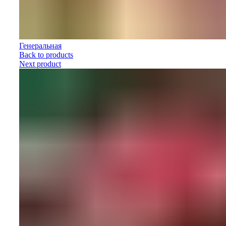
Генеральная
Back to products
Next product