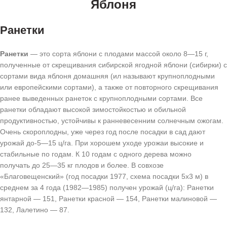
Яблоня
Ранетки
Ранетки
— это сорта яблони с плодами массой около 8—15 г,
полученные от скрещивания сибирской ягодной яблони (сибирки) с
сортами вида яблоня домашняя (ил называют крупноплодными
или европейскими сортами), а также от повторного скрещивания
ранее выведенных ранеток с крупноплодными сортами. Все
ранетки обладают высокой зимостойкостью и обильной
продуктивностью, устойчивы к ранневесенним солнечным ожогам.
Очень скороплодны, уже через год после посадки в сад дают
урожай до-5—15 ц/га. При хорошем уходе урожаи высокие и
стабильные по годам. К 10 годам с одного дерева можно
получать до 25—35 кг плодов и более. В совхозе
«Благовещенский» (год посадки 1977, схема посадки 5х3 м) в
среднем за 4 года (1982—1985) получен урожай (ц/га): Ранетки
янтарной — 151, Ранетки красной — 154, Ранетки малиновой —
132, Лалетино — 87.