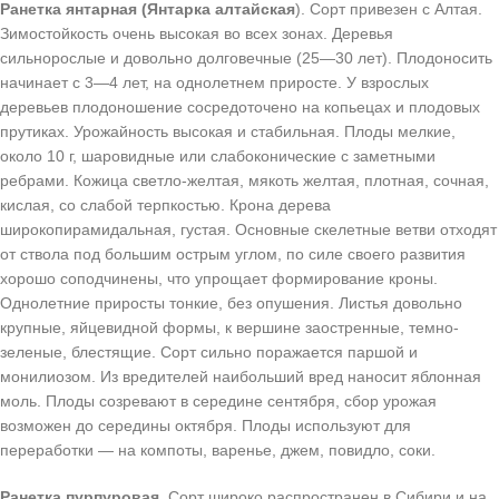
Ранетка янтарная (Янтарка алтайская
). Сорт привезен с Алтая.
Зимостойкость очень высокая во всех зонах. Деревья
сильнорослые и довольно долговечные (25—30 лет). Плодоносить
начинает с 3—4 лет, на однолетнем приросте. У взрослых
деревьев плодоношение сосредоточено на копьецах и плодовых
прутиках. Урожайность высокая и стабильная. Плоды мелкие,
около 10 г, шаровидные или слабоконические с заметными
ребрами. Кожица светло-желтая, мякоть желтая, плотная, сочная,
кислая, со слабой терпкостью. Крона дерева
широкопирамидальная, густая. Основные скелетные ветви отходят
от ствола под большим острым углом, по силе своего развития
хорошо соподчинены, что упрощает формирование кроны.
Однолетние приросты тонкие, без опушения. Листья довольно
крупные, яйцевидной формы, к вершине заостренные, темно-
зеленые, блестящие. Сорт сильно поражается паршой и
монилиозом. Из вредителей наибольший вред наносит яблонная
моль. Плоды созревают в середине сентября, сбор урожая
возможен до середины октября. Плоды используют для
переработки — на компоты, варенье, джем, повидло, соки.
Ранетка пурпуровая.
Сорт широко распространен в Сибири и на