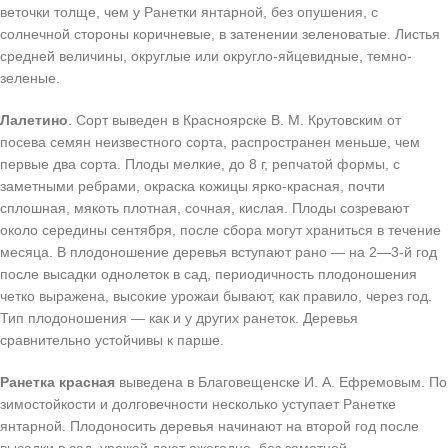
веточки толще, чем у Ранетки янтарной, без опушения, с
солнечной стороны коричневые, в затенении зеленоватые. Листья
средней величины, округлые или округло-яйцевидные, темно-
зеленые.
Лалетино
. Сорт выведен в Красноярске В. М. Крутовским от
посева семян неизвестного сорта, распространен меньше, чем
первые два сорта. Плоды мелкие, до 8 г, репчатой формы, с
заметными ребрами, окраска кожицы ярко-красная, почти
сплошная, мякоть плотная, сочная, кислая. Плоды созревают
около середины сентября, после сбора могут храниться в течение
месяца. В плодоношение деревья вступают рано — на 2—3-й год
после высадки однолеток в сад, периодичность плодоношения
четко выражена, высокие урожаи бывают, как правило, через год.
Тип плодоношения — как и у других ранеток. Деревья
сравнительно устойчивы к парше.
Ранетка красная
выведена в Благовещенске И. А. Ефремовым. По
зимостойкости и долговечности несколько уступает Ранетке
янтарной. Плодоносить деревья начинают на второй год после