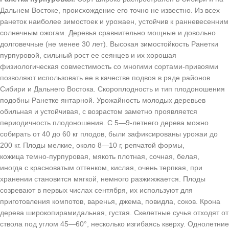
Дальнем Востоке, происхождение его точно не известно. Из всех
ранеток наиболее зимостоек и урожаен, устойчив к ранневесенним
солнечным ожогам. Деревья сравнительно мощные и довольно
долговечные (не менее 30 лет). Высокая зимостойкость Ранетки
пурпуровой, сильный рост ее сеянцев и их хорошая
физиологическая совместимость со многими сортами-привоями
позволяют использовать ее в качестве подвоя в ряде районов
Сибири и Дальнего Востока. Скороплодность и тип плодоношения
подобны Ранетке янтарной. Урожайность молодых деревьев
обильная и устойчивая, с возрастом заметно проявляется
периодичность плодоношения. С 5—9-летнего дерева можно
собирать от 40 до 60 кг плодов, были зафиксированы урожаи до
200 кг. Плоды мелкие, около 8—10 г, репчатой формы,
кожица темно-пурпуровая, мякоть плотная, сочная, белая,
иногда с красноватым оттенком, кислая, очень терпкая, при
хранении становится мягкой, немного разжижжается. Плоды
созревают в первых числах сентября, их используют для
приготовления компотов, варенья, джема, повидла, соков. Крона
дерева широкопирамидальная, густая. Скелетные сучья отходят от
ствола под углом 45—60°, несколько изгибаясь кверху. Однолетние