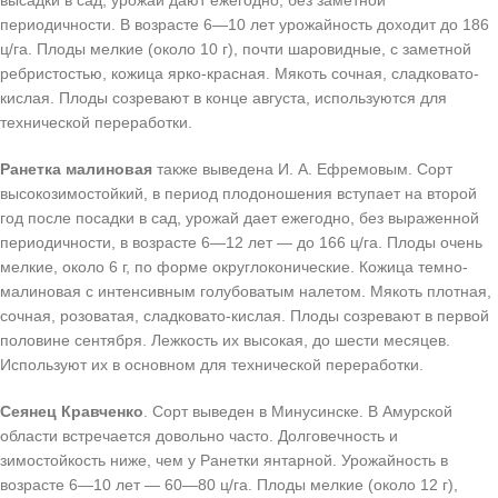
высадки в сад, урожай дают ежегодно, без заметной
периодичности. В возрасте 6—10 лет урожайность доходит до 186
ц/га. Плоды мелкие (около 10 г), почти шаровидные, с заметной
ребристостью, кожица ярко-красная. Мякоть сочная, сладковато-
кислая. Плоды созревают в конце августа, используются для
технической переработки.
Ранетка малиновая
также выведена И. А. Ефремовым. Сорт
высокозимостойкий, в период плодоношения вступает на второй
год после посадки в сад, урожай дает ежегодно, без выраженной
периодичности, в возрасте 6—12 лет — до 166 ц/га. Плоды очень
мелкие, около 6 г, по форме округлоконические. Кожица темно-
малиновая с интенсивным голубоватым налетом. Мякоть плотная,
сочная, розоватая, сладковато-кислая. Плоды созревают в первой
половине сентября. Лежкость их высокая, до шести месяцев.
Используют их в основном для технической переработки.
Сеянец Кравченко
. Сорт выведен в Минусинске. В Амурской
области встречается довольно часто. Долговечность и
зимостойкость ниже, чем у Ранетки янтарной. Урожайность в
возрасте 6—10 лет — 60—80 ц/га. Плоды мелкие (около 12 г),