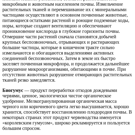
микробным и животным населением почвы. Измельчение
растительных тканей и перемешивание их с минеральными
частицами осуществляют в основном почвенные животные,
питающиеся остатками растений и роющие подземные ходы,
норы, которые создают вентиляцию и обеспечивают
проникновение кислорода в глубокие горизонты почвы.
Отмершие части растений сначала становятся добычей
крупных беспозвоночных, отрывающих и растирающих
большие частицы, которые в кишечном тракте сильно
измельчаются и обогащаются выделениями активных
соединений беспозвоночных. Затем в земле их быстро
заселяет почвенная микрофлора, и продолжается дальнейшее
разрушение микроорганизмами, обитающими в почве. При
отсутствии животных разрушение отмирающих растительных
тканей резко замедляется.
Биогумус
— продукт переработки отходов дождевыми
червями, ценное, экологически чистое органическое
удобрение. Мелкогранулированная органическая масса
черного или коричневого цвета легко высушивается, хорошо
хранится, способствует восстановлению плодородия почвы. В
некоторых странах этот продукт червеводства именуется
«королевским гумусом», широко рекламируется и пользуется
большим спросом.