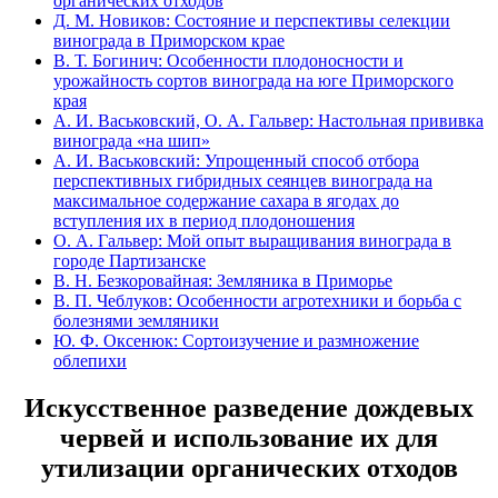
органических отходов
Д. М. Новиков: Состояние и перспективы селекции
винограда в Приморском крае
В. Т. Богинич: Особенности плодоносности и
урожайность сортов винограда на юге Приморского
края
А. И. Васьковский, О. А. Гальвер: Настольная прививка
винограда «на шип»
А. И. Васьковский: Упрощенный способ отбора
перспективных гибридных сеянцев винограда на
максимальное содержание сахара в ягодах до
вступления их в период плодоношения
О. А. Гальвер: Мой опыт выращивания винограда в
городе Партизанске
В. Н. Безкоровайная: Земляника в Приморье
В. П. Чеблуков: Особенности агротехники и борьба с
болезнями земляники
Ю. Ф. Оксенюк: Сортоизучение и размножение
облепихи
Искусственное разведение дождевых
червей и использование их для
утилизации органических отходов