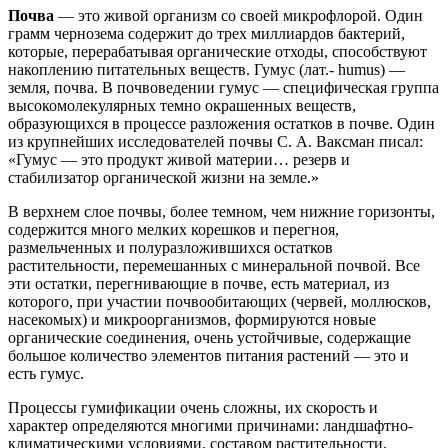
Почва
— это живой организм со своей микрофлорой. Один
грамм чернозема содержит до трех миллиардов бактерий,
которые, перерабатывая органические отходы, способствуют
накоплению питательных веществ. Гумус (лат.- humus) —
земля, почва. В почвоведении гумус — специфическая группа
высокомолекулярных темно окрашенных веществ,
образующихся в процессе разложения остатков в почве. Один
из крупнейших исследователей почвы С. А. Ваксман писал:
«Гумус — это продукт живой материи… резерв и
стабилизатор органической жизни на земле.»
В верхнем слое почвы, более темном, чем нижние горизонты,
содержится много мелких корешков и перегноя,
размельченных и полуразложившихся остатков
растительности, перемешанных с минеральной почвой. Все
эти остатки, перегнивающие в почве, есть материал, из
которого, при участии почвообитающих (червей, моллюсков,
насекомых) и микроорганизмов, формируются новые
органические соединения, очень устойчивые, содержащие
большое количество элементов питания растений — это и
есть гумус.
Процессы гумификации очень сложны, их скорость и
характер определяются многими причинами: ландшафтно-
климатическими условиями, составом растительности,