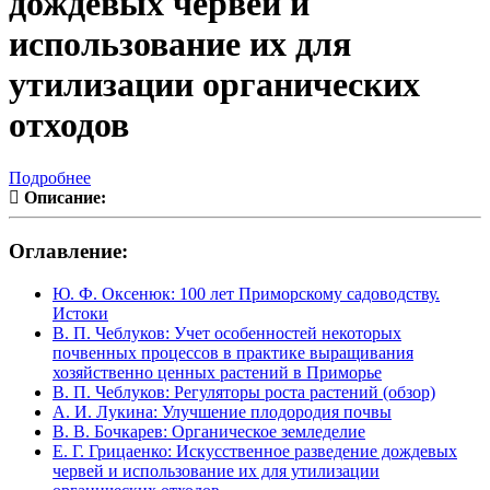
дождевых червей и
использование их для
утилизации органических
отходов
Подробнее
Описание:
Оглавление:
Ю. Ф. Оксенюк: 100 лет Приморскому садоводству.
Истоки
В. П. Чеблуков: Учет особенностей некоторых
почвенных процессов в практике выращивания
хозяйственно ценных растений в Приморье
В. П. Чеблуков: Регуляторы роста растений (обзор)
А. И. Лукина: Улучшение плодородия почвы
В. В. Бочкарев: Органическое земледелие
Е. Г. Грицаенко: Искусственное разведение дождевых
червей и использование их для утилизации