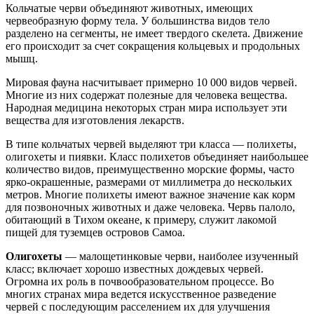
Кольчатые черви объединяют животных, имеющих
червеобразную форму тела. У большинства видов тело
разделено на сегменты, не имеет твердого скелета. Движение
его происходит за счет сокращения кольцевых и продольных
мышц.
Мировая фауна насчитывает примерно 10 000 видов червей.
Многие из них содержат полезные для человека вещества.
Народная медицина некоторых стран мира использует эти
вещества для изготовления лекарств.
В типе кольчатых червей выделяют три класса — полихеты,
олигохеты и пиявки. Класс полихетов объединяет наибольшее
количество видов, преимущественно морские формы, часто
ярко-окрашенные, размерами от миллиметра до нескольких
метров. Многие полихеты имеют важное значение как корм
для позвоночных животных и даже человека. Червь палоло,
обитающий в Тихом океане, к примеру, служит лакомой
пищей для туземцев островов Самоа.
Олигохеты
— малощетинковые черви, наиболее изученный
класс; включает хорошо известных дождевых червей.
Огромна их роль в почвообразовательном процессе. Во
многих странах мира ведется искусственное разведение
червей с последующим расселением их для улучшения