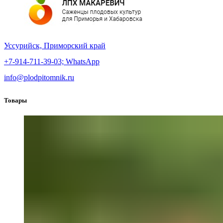
Уссурийск, Приморский край
+7-914-711-39-03;
WhatsApp
info@plodpitomnik.ru
Товары