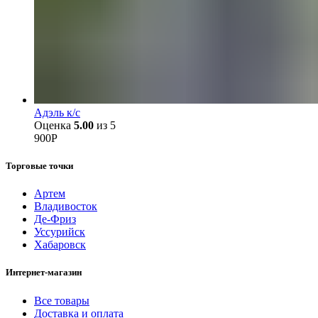
Адэль к/с
Оценка
5.00
из 5
900
Р
Торговые точки
Артем
Владивосток
Де-Фриз
Уссурийск
Хабаровск
Интернет-магазин
Все товары
Доставка и оплата