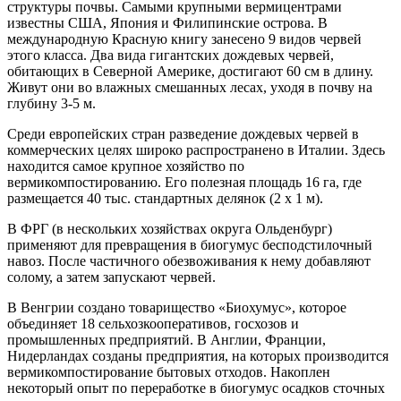
структуры почвы. Самыми крупными вермицентрами
известны США, Япония и Филипинские острова. В
международную Красную книгу занесено 9 видов червей
этого класса. Два вида гигантских дождевых червей,
обитающих в Северной Америке, достигают 60 см в длину.
Живут они во влажных смешанных лесах, уходя в почву на
глубину 3-5 м.
Среди европейских стран разведение дождевых червей в
коммерческих целях широко распространено в Италии. Здесь
находится самое крупное хозяйство по
вермикомпостированию. Его полезная площадь 16 га, где
размещается 40 тыс. стандартных делянок (2 х 1 м).
В ФРГ (в нескольких хозяйствах округа Ольденбург)
применяют для превращения в биогумус бесподстилочный
навоз. После частичного обезвоживания к нему добавляют
солому, а затем запускают червей.
В Венгрии создано товарищество «Биохумус», которое
объединяет 18 сельхозкооперативов, госхозов и
промышленных предприятий. В Англии, Франции,
Нидерландах созданы предприятия, на которых производится
вермикомпостирование бытовых отходов. Накоплен
некоторый опыт по переработке в биогумус осадков сточных